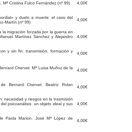
. Mª Cristina Fulco Fernández (nº 99)
4,00
€
ordial» y duelo a muerte: el caso del
4,00
€
z-Martín (nº 99)
a la migración forzada por la guerra en
 Manuel Martínez Sánchez y Alejandro
4,00
€
on y sin fin: transmisión, formación y
4,00
€
 Bernard Chervet. Mª Luisa Muñoz de la
4,00
€
 de Bernard Chervet. Beatriz Rolan
4,00
€
ón: necesidad y riesgos en la trasmisión
 del psicoanálisis: un objeto ideal y sus
4,00
€
 de Paola Marion. José Mª López de
4,00
€