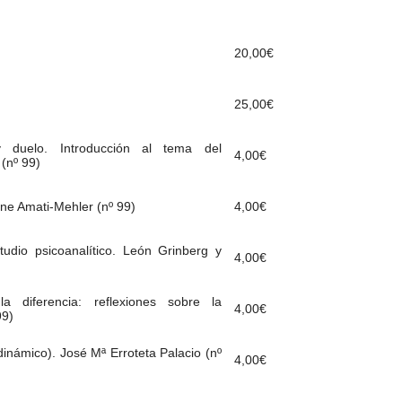
20,00
€
25,00
€
y duelo. Introducción al tema del
4,00
€
(nº 99)
ine Amati-Mehler (nº 99)
4,00
€
tudio psicoanalítico. León Grinberg y
4,00
€
a diferencia: reflexiones sobre la
4,00
€
99)
inámico). José Mª Erroteta Palacio (nº
4,00
€