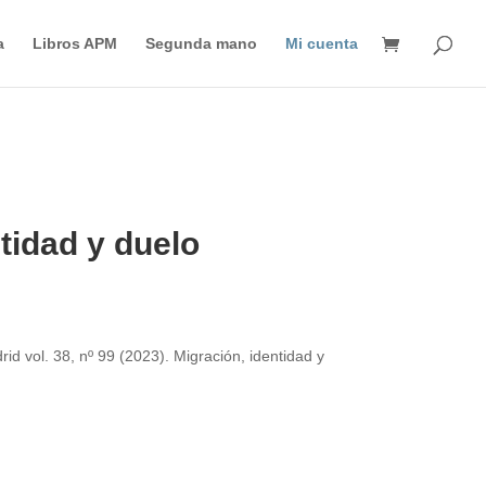
Búsqueda
de
a
Libros APM
Segunda mano
Mi cuenta
productos
ntidad y duelo
rid vol. 38, nº 99 (2023). Migración, identidad y