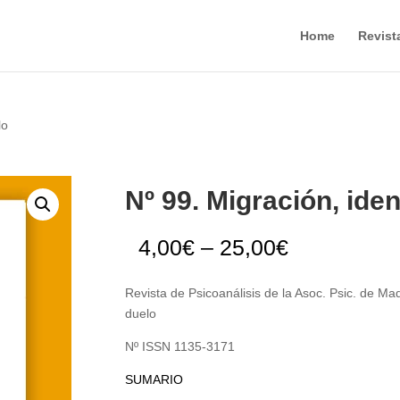
Home
Revist
lo
Nº 99. Migración, ide
4,00
€
–
25,00
€
Revista de Psicoanálisis de la Asoc. Psic. de Mad
duelo
Nº ISSN 1135-3171
SUMARIO