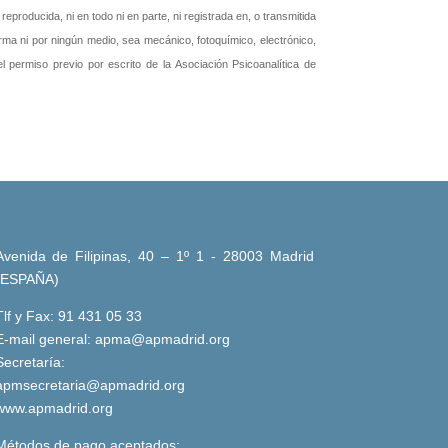
producida, ni en todo ni en parte, ni registrada en, o transmitida
rma ni por ningún medio, sea mecánico, fotoquímico, electrónico,
 el permiso previo por escrito de la Asociación Psicoanalítica de
Avenida de Filipinas, 40 – 1º 1 - 28003 Madrid
(ESPAÑA)
Tlf y Fax: 91 431 05 33
E-mail general:
apma@apmadrid.org
Secretaría:
apmsecretaria@apmadrid.org
www.apmadrid.org
Métodos de pago aceptados: