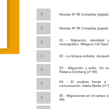
Revista
Nº
Revista Nº 99 Completa (digital)
99
Completa
Revista
(digital)
Nº
Revista Nº 99 Completa (papel)
cantidad
99
Completa
01
(papel)
01 - Migración, identidad 
-
cantidad
monográfico. Milagros Cid Sanz 
Migración,
identidad
02
y
-
02 - La lengua exiliada. Jacquel
duelo.
La
Introducción
lengua
al
03
exiliada.
03 - Migración y exilio. Un es
tema
-
Jacqueline
Rebeca Grinberg (nº 99)
del
Migración
Amati-
monográfico.
y
Mehler
04
Milagros
exilio.
04 - El analista frente a l
(nº
-
Cid
Un
comunicación. Adela Abella (nº 
99)
El
Sanz
estudio
cantidad
analista
(nº
psicoanalítico.
05
frente
05 - Migraciones en el campo (d
99)
León
-
a
99)
cantidad
Grinberg
Migraciones
la
y
en
diferencia:
06
Rebeca
el