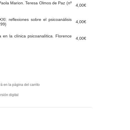
 Paola Marion. Teresa Olmos de Paz (nº
4,00
€
XI: reflexiones sobre el psicoanálisis
4,00
€
 99)
a en la clínica psicoanalítica. Florence
4,00
€
á en la página del carrito
rsión digital