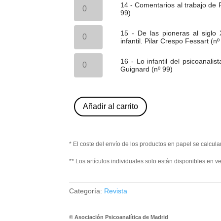
14
(nº
trabajo
14 - Comentarios al trabajo de
Alejandro
99)
necesidad
-
99)
de
99)
Pineda
cantidad
y
Comentarios
cantidad
Paola
Saavedra
riesgos
al
Marion.
15
(nº
en
trabajo
15 - De las pioneras al siglo X
José
-
99)
la
de
infantil. Pilar Crespo Fessart (nº
Mª
De
cantidad
trasmisión
Paola
López
las
del
Marion.
16
de
pioneras
16 - Lo infantil del psicoanalist
psicoanálisis.
Teresa
-
Maturana
al
Guignard (nº 99)
(La
Olmos
Lo
(nº
siglo
trasmisión
de
infantil
99)
XXI:
del
Paz
del
cantidad
reflexiones
psicoanálisis:
(nº
psicoanalista
sobre
un
99)
en
Añadir al carrito
el
objeto
cantidad
la
psicoanálisis
ideal
clínica
infantil.
y
psicoanalítica.
Pilar
sus
Florence
Crespo
riesgos.
Guignard
* El coste del envío de los productos en papel se calcular
Fessart
Paola
(nº
(nº
Marion.
99)
** Los artículos individuales solo están disponibles en ve
99)
(nº
cantidad
cantidad
99)
cantidad
Categoría:
Revista
© Asociación Psicoanalítica de Madrid