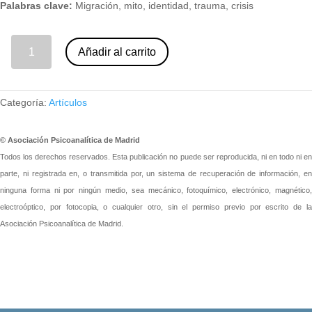
Palabras clave:
Migración, mito, identidad, trauma, crisis
03 - Migración y exilio. Un estudio psicoanalítico. León Grinberg y Rebeca Grinberg (nº 99) cantidad
Añadir al carrito
Categoría:
Artículos
© Asociación Psicoanalítica de Madrid
Todos los derechos reservados. Esta publicación no puede ser reproducida, ni en todo ni en
parte, ni registrada en, o transmitida por, un sistema de recuperación de información, en
ninguna forma ni por ningún medio, sea mecánico, fotoquímico, electrónico, magnético,
electroóptico, por fotocopia, o cualquier otro, sin el permiso previo por escrito de la
Asociación Psicoanalítica de Madrid.