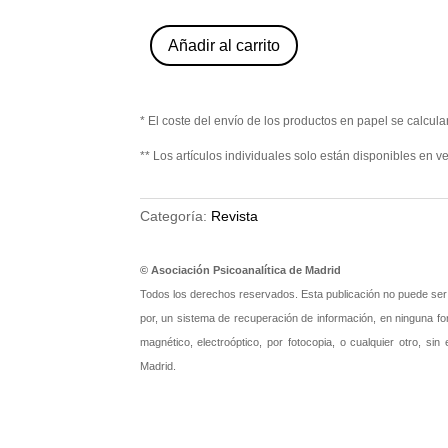
de
desencuentro
operatoria.
los
con
La
Lobos.
el
transferencia
Añadir al carrito
Vinculaciones
otro.
vacía.
teórico-
Ruggero
Mikel
clínicas
Ley
Zubiri
(Freud,
(nº
Cearra
Klein,
82)
(nº
* El coste del envío de los productos en papel se calcular
Lacan)
cantidad
82)
a
cantidad
** Los artículos individuales solo están disponibles en ve
partir
de
las
revisiones
Categoría:
Revista
de
Carlos
Paz
© Asociación Psicoanalítica de Madrid
sobre
este
Todos los derechos reservados. Esta publicación no puede ser re
caso.
por, un sistema de recuperación de información, en ninguna fo
José
Guillermo
magnético, electroóptico, por fotocopia, o cualquier otro, sin
Martínez
Madrid.
Verdú
(nº
82)
cantidad