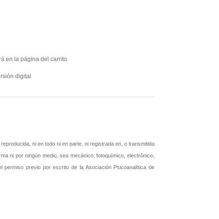
á en la página del carrito
rsión digital
producida, ni en todo ni en parte, ni registrada en, o transmitida
rma ni por ningún medio, sea mecánico, fotoquímico, electrónico,
 el permiso previo por escrito de la Asociación Psicoanalítica de