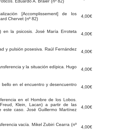
róticos. Eduardo A. Braier (nº 82)
alización [Accomplissement] de los
4,00
€
ard Chervet (nº 82)
) en la psicosis. José María Erroteta
4,00
€
dad y pulsión posesiva. Raúl Fernández
4,00
€
nsferencia y la situación edípica. Hugo
4,00
€
lo bello en el encuentro y desencuentro
4,00
€
asferencia en el Hombre de los Lobos.
 (Freud, Klein, Lacan) a partir de las
4,00
€
e este caso. José Guillermo Martínez
sferencia vacía. Mikel Zubiri Cearra (nº
4,00
€