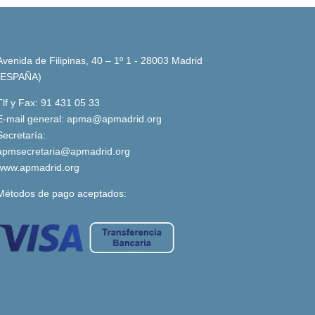
Avenida de Filipinas, 40 – 1º 1 - 28003 Madrid
(ESPAÑA)
Tlf y Fax: 91 431 05 33
E-mail general:
apma@apmadrid.org
Secretaría:
apmsecretaria@apmadrid.org
www.apmadrid.org
Métodos de pago aceptados: