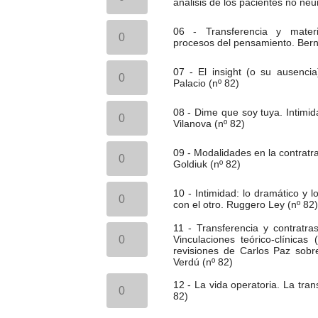
en
análisis de los pacientes no neu
82)
Neyraut
Elaboración
cantidad
la
cantidad
(nº
[Verarbeitung]
psicoterapia
06
82)
y
06 - Transferencia y materi
de
-
cantidad
reelaboración
procesos del pensamiento. Bern
la
Transferencia
[Durcharbeiten]
esquizofrenia
y
en
07
crónica.
materialización
07 - El insight (o su ausencia
el
-
Harold
[Accomplissement]
Palacio (nº 82)
análisis
El
F.
de
de
insight
Searles
los
08
los
(o
08 - Dime que soy tuya. Intimi
(nº
procesos
-
pacientes
su
Vilanova (nº 82)
82)
del
Dime
no
ausencia)
cantidad
pensamiento.
que
neuróticos.
en
09
Bernard
soy
09 - Modalidades en la contratra
Eduardo
la
-
Chervet
tuya.
Goldiuk (nº 82)
A.
psicosis.
Modalidades
(nº
Intimidad
Braier
José
en
82)
y
10
(nº
María
la
10 - Intimidad: lo dramático y 
cantidad
pulsión
-
82)
Erroteta
contratransferencia
con el otro. Ruggero Ley (nº 82)
posesiva.
Intimidad:
cantidad
Palacio
y
Raúl
lo
(nº
la
11
11 - Transferencia y contratr
Fernández
dramático
82)
situación
-
Vinculaciones teórico-clínicas
Vilanova
y
cantidad
edípica.
Transferencia
revisiones de Carlos Paz sobr
(nº
lo
Hugo
y
Verdú (nº 82)
82)
bello
Goldiuk
contratrasferencia
cantidad
en
12
(nº
en
12 - La vida operatoria. La tran
el
-
82)
el
82)
encuentro
La
cantidad
Hombre
y
vida