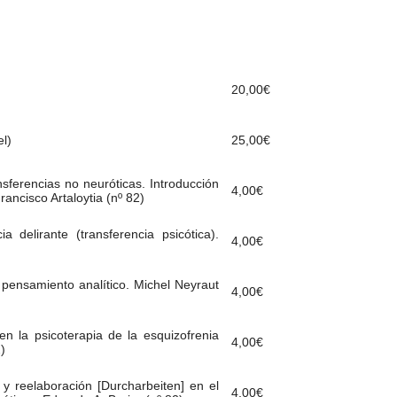
20,00
€
l)
25,00
€
nsferencias no neuróticas. Introducción
4,00
€
ancisco Artaloytia (nº 82)
a delirante (transferencia psicótica).
4,00
€
l pensamiento analítico. Michel Neyraut
4,00
€
en la psicoterapia de la esquizofrenia
4,00
€
)
 y reelaboración [Durcharbeiten] en el
4,00
€