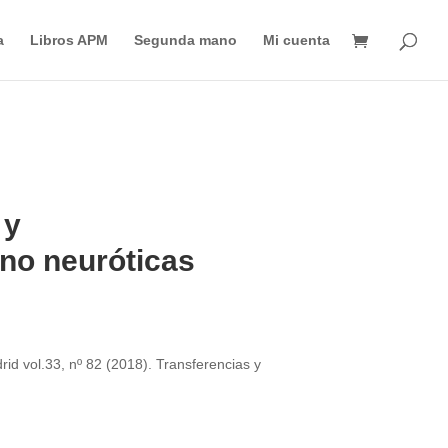
Búsqueda
de
a
Libros APM
Segunda mano
Mi cuenta
productos
 y
 no neuróticas
rid vol.33, nº 82 (2018). Transferencias y