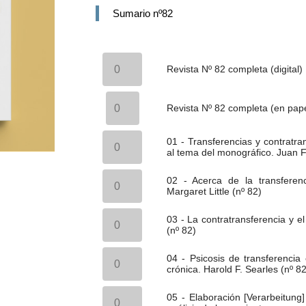
Sumario nº82
Revista
Nº
Revista Nº 82 completa (digital)
82
completa
Revista
(digital)
Nº
Revista Nº 82 completa (en pape
cantidad
82
completa
01
(en
01 - Transferencias y contratra
-
papel)
al tema del monográfico. Juan Fr
Transferencias
cantidad
y
02
contratransferencias
02 - Acerca de la transferenci
-
no
Margaret Little (nº 82)
Acerca
neuróticas.
de
Introducción
03
la
03 - La contratransferencia y e
al
-
transferencia
(nº 82)
tema
La
delirante
del
contratransferencia
(transferencia
04
monográfico.
y
04 - Psicosis de transferencia 
psicótica).
-
Juan
el
crónica. Harold F. Searles (nº 82
Margaret
Psicosis
Francisco
pensamiento
Little
de
Artaloytia
analítico.
05
(nº
transferencia
05 - Elaboración [Verarbeitung]
(nº
Michel
-
82)