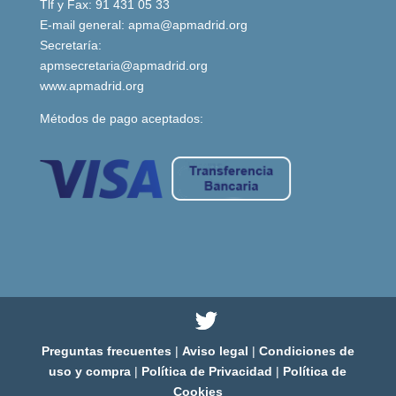
Tlf y Fax: 91 431 05 33
E-mail general:
apma@apmadrid.org
Secretaría:
apmsecretaria@apmadrid.org
www.apmadrid.org
Métodos de pago aceptados:
Preguntas frecuentes
|
Aviso legal
|
Condiciones de
uso y compra
|
Política de Privacidad
|
Política de
Cookies