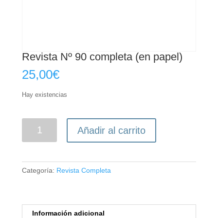
Revista Nº 90 completa (en papel)
25,00
€
Hay existencias
Revista
Añadir al carrito
Nº
90
completa
(en
Categoría:
Revista Completa
papel)
cantidad
Información adicional