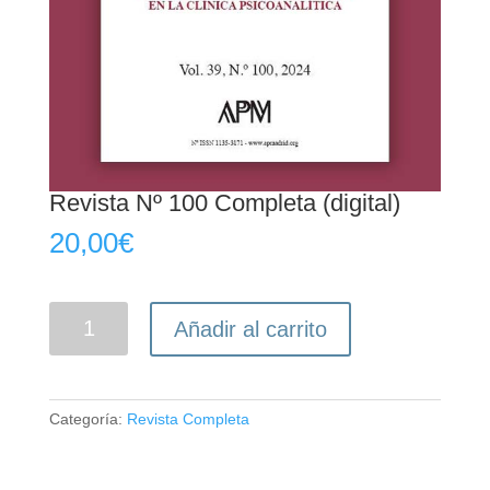
Revista Nº 100 Completa (digital)
20,00
€
Revista
Añadir al carrito
Nº
100
Completa
(digital)
Categoría:
Revista Completa
cantidad