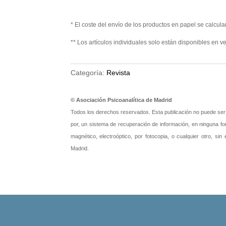
Agustín
busca
Elsa
Genovés
del
Schmid-
Candioti
"Objeto
Kitsikis.
(nº
* El coste del envío de los productos en papel se calcular
fuera
Teresa
88)
de
Olmos
cantidad
** Los artículos individuales solo están disponibles en ve
alcance"».
de
Sabin
Paz
Aduriz
(nº
Ugarte
88)
Categoría:
Revista
(nº
cantidad
88)
cantidad
© Asociación Psicoanalítica de Madrid
Todos los derechos reservados. Esta publicación no puede ser re
por, un sistema de recuperación de información, en ninguna fo
magnético, electroóptico, por fotocopia, o cualquier otro, sin
Madrid.