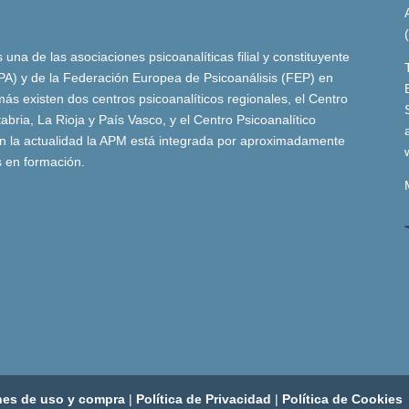
una de las asociaciones psicoanalíticas filial y constituyente
(IPA) y de la Federación Europea de Psicoanálisis (FEP) en
ás existen dos centros psicoanalíticos regionales, el Centro
bria, La Rioja y País Vasco, y el Centro Psicoanalítico
n la actualidad la APM está integrada por aproximadamente
s en formación.
nes de uso y compra
|
Política de Privacidad
|
Política de Cookies