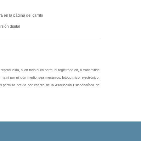
á en la página del carrito
rsión digital
producida, ni en todo ni en parte, ni registrada en, o transmitida
rma ni por ningún medio, sea mecánico, fotoquímico, electrónico,
 el permiso previo por escrito de la Asociación Psicoanalítica de