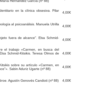
 María Hernández García (nº 88)
entitario en la clínica obsesiva. Pilar
4,00
€
logía al psicoanálisis. Manuela Utrilla
4,00
€
jeto fuera de alcance". Elsa Schmid-
4,00
€
re el trabajo «Carmen, en busca del
Elsa Schmid-Kitsikis. Teresa Olmos de
4,00
€
itsikis sobre su artículo «Carmen, en
4,00
€
nce"». Sabin Aduriz Ugarte (nº 88)
héroe. Agustín Genovés Candioti (nº 88)
4,00
€