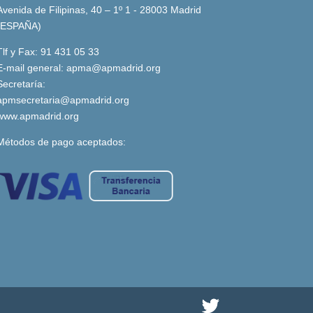
Avenida de Filipinas, 40 – 1º 1 - 28003 Madrid
(ESPAÑA)
Tlf y Fax: 91 431 05 33
E-mail general:
apma@apmadrid.org
Secretaría:
apmsecretaria@apmadrid.org
www.apmadrid.org
Métodos de pago aceptados: