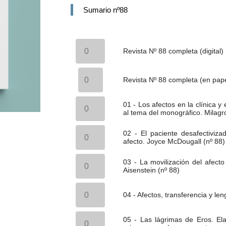
Sumario nº88
Revista
Nº
Revista Nº 88 completa (digital)
88
completa
Revista
(digital)
Nº
Revista Nº 88 completa (en pape
cantidad
88
completa
01
(en
01 - Los afectos en la clínica y
-
papel)
al tema del monográfico. Milagr
Los
cantidad
afectos
02
en
02 - El paciente desafectiviza
-
la
afecto. Joyce McDougall (nº 88)
El
clínica
paciente
y
03
desafectivizado.
03 - La movilización del afecto 
en
-
Reflexiones
Aisenstein (nº 88)
los
La
sobre
diferentes
movilización
la
04
modelos.
del
patología
-
04 - Afectos, transferencia y le
Introducción
afecto
del
Afectos,
al
en
afecto.
transferencia
tema
la
05
Joyce
y
05 - Las lágrimas de Eros. Ela
del
clínica
-
McDougall