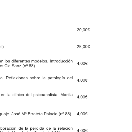
20,00
€
l)
25,00
€
 en los diferentes modelos. Introducción
4,00
€
os Cid Sanz (nº 88)
do. Reflexiones sobre la patología del
4,00
€
en la clínica del psicoanalista. Marilia
4,00
€
nguaje. José Mª Erroteta Palacio (nº 88)
4,00
€
boración de la pérdida de la relación
4,00
€