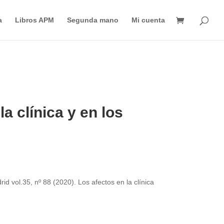
Búsqueda
de
a
Libros APM
Segunda mano
Mi cuenta
productos
la clínica y en los
id vol.35, nº 88 (2020). Los afectos en la clínica