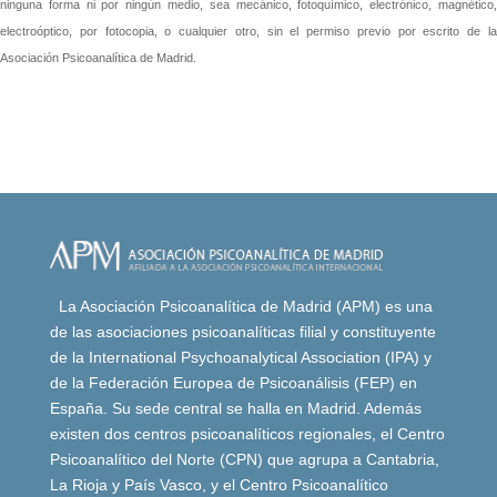
ninguna forma ni por ningún medio, sea mecánico, fotoquímico, electrónico, magnético,
electroóptico, por fotocopia, o cualquier otro, sin el permiso previo por escrito de la
Asociación Psicoanalítica de Madrid.
La Asociación Psicoanalítica de Madrid (APM) es una
de las asociaciones psicoanalíticas filial y constituyente
de la International Psychoanalytical Association (IPA) y
de la Federación Europea de Psicoanálisis (FEP) en
España. Su sede central se halla en Madrid. Además
existen dos centros psicoanalíticos regionales, el Centro
Psicoanalítico del Norte (CPN) que agrupa a Cantabria,
La Rioja y País Vasco, y el Centro Psicoanalítico