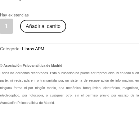
Hay existencias
Revue
Añadir al carrito
Française
de
Psychanalyse
Categoría:
Libros APM
-
Libro
anual
© Asociación Psicoanalítica de Madrid
del
Todos los derechos reservados. Esta publicación no puede ser reproducida, ni en todo ni en
psicoanálisis
parte, ni registrada en, o transmitida por, un sistema de recuperación de información, en
1.
ninguna forma ni por ningún medio, sea mecánico, fotoquímico, electrónico, magnético,
Selección
electroóptico, por fotocopia, o cualquier otro, sin el permiso previo por escrito de la
de
Asociación Psicoanalítica de Madrid.
trabajos
publicados
en
la
Revista