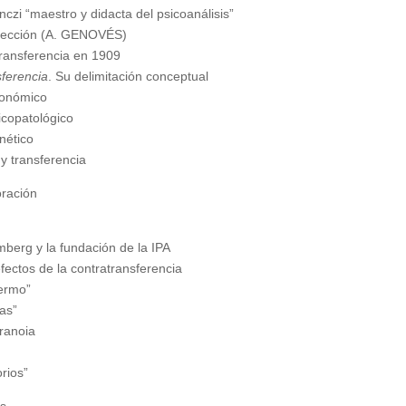
nczi “maestro y didacta del psicoanálisis”
oyección (A. GENOVÉS)
transferencia en 1909
sferencia
. Su delimitación conceptual
económico
sicopatológico
nético
 y transferencia
oración
berg y la fundación de la IPA
fectos de la contratransferencia
lermo”
as”
ranoia
rios”
s