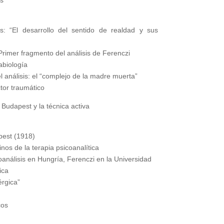
is: “El desarrollo del sentido de realdad y sus
 Primer fragmento del análisis de Ferenczi
abiología
l análisis: el “complejo de la madre muerta”
ctor traumático
udapest y la técnica activa
pest (1918)
os de la terapia psicoanalítica
oanálisis en Hungría, Ferenczi en la Universidad
ica
érgica”
cos