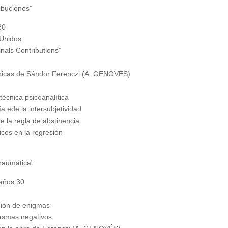
ibuciones”
20
 Unidos
nals Contributions”
cnicas de Sándor Ferenczi (A. GENOVÉS)
 técnica psicoanalítica
a ede la intersubjetividad
de la regla de abstinencia
icos en la regresión
traumática”
 años 30
ción de enigmas
tasmas negativos