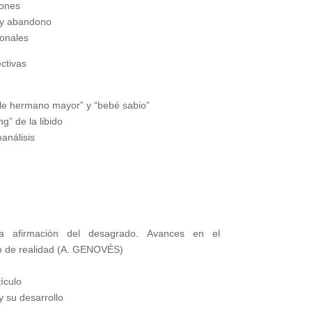
iones
 y abandono
sonales
ctivas
ble hermano mayor” y “bebé sabio”
ng” de la libido
oanálisis
a afirmación del desagrado. Avances en el
do de realidad (A. GENOVÉS)
ículo
y su desarrollo