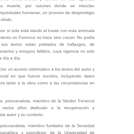
as su muerte, por razones donde se mezclan
mezquindades humanas, un proceso de desprestigio
olvido.
por sí sola está dando al traste con esta anómala
interés en Ferenczi no hace sino crecer. No podía
sus textos están poblados de hallazgos, de
 aciertos y ensayos fallidos, cuya vigencia no sólo
 día a día.
 lector un acceso sistemático a los textos del autor y
ional en que fueron escritos, incluyendo datos
vos tanto a la obra como a las circunstancias en
ra, psicoanalista, miembro de la Sándor Ferenczi
a varios años dedicado a la recuperación y
sta autor y su contexto.
psicoanalista, miembro fundador de la Sociedad
oanalítica y exprofesor de la Universidad de