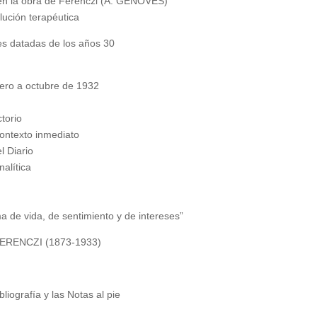
 en la obra de Ferenczi (A. GENOVÉS)
lución terapéutica
s datadas de los años 30
ero a octubre de 1932
torio
contexto inmediato
l Diario
alítica
a de vida, de sentimiento y de intereses”
RENCZI (1873-1933)
liografía y las Notas al pie