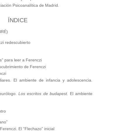
iación Psicoanalítica de Madrid.
ÍNDICE
BRÉ)
i redescubierto
s” para leer a Ferenczi
scubrimiento de Ferenczi
nczi
liares. El ambiente de infancia y adolescencia.
neurólogo.
Los escritos de budapest.
El ambiente
tro
ano”
Ferenczi. El “Flechazo” inicial