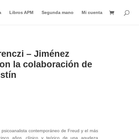
Búsqueda
de
a
Libros APM
Segunda mano
Mi cuenta
productos
erenczi – Jiménez
con la colaboración de
stín
 psicoanalista contemporáneo de Freud y el más
cinco años, clínico y teórico de una agudeza