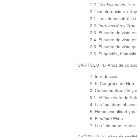
1.2.
Lélekelemzés
: Fere
2. Transferencia e intr
2.1. Las ideas sobre la 
2.2.
Introyección y Tran
2.3. El punto de vista 
2.4. El punto de vista p
2.5. El punto de vista ge
2.6. Sugestión, hipnosis
CAPÍTULO III.- Años de colab
1. Introducción
2. El Congreso de Núrem
3. Conceptualización y e
3.1. El “incidente de Pa
4. Las “palabras obscen
5. Homosexualidad y pa
6. El
affaire
Elma
7. Los “síntomas transito
CAPÍTULO IV.- Años de análisi