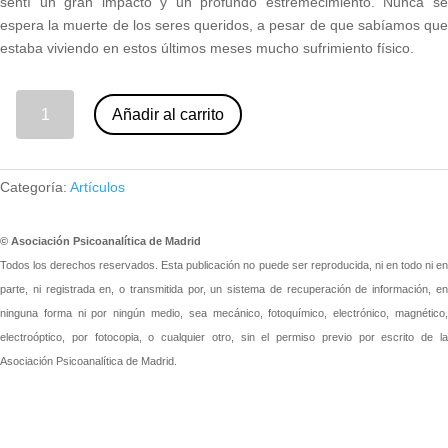
sentí un gran impacto y un profundo estremecimiento. Nunca se
espera la muerte de los seres queridos, a pesar de que sabíamos que
estaba viviendo en estos últimos meses mucho sufrimiento físico.
18 - En memoria de Enriqueta Moreno. Amparo Escrivá (nº 89) cantidad
Añadir al carrito
Categoría:
Artículos
© Asociación Psicoanalítica de Madrid
Todos los derechos reservados. Esta publicación no puede ser reproducida, ni en todo ni en
parte, ni registrada en, o transmitida por, un sistema de recuperación de información, en
ninguna forma ni por ningún medio, sea mecánico, fotoquímico, electrónico, magnético,
electroóptico, por fotocopia, o cualquier otro, sin el permiso previo por escrito de la
Asociación Psicoanalítica de Madrid.