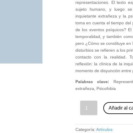
representaciones. El texto e
sujeto humano, y luego se
inquietante extrañeza y la p
toma en cuenta el tiempo del 
de los eventos psíquicos? El
temporalidad, y también como
pero ¿Cómo se constituye en l
disturbios se refieren a los 
contacto con la realidad.
reflexión: la clínica de la inq
momento de disyunción entre 
Palabras clave:
Represent
extrañeza, Psicofobia
15 - Tiempo-Percepción-Representación. Bernard Bensidoun (nº 86) cantidad
Añadir al ca
Categoría:
Artículos