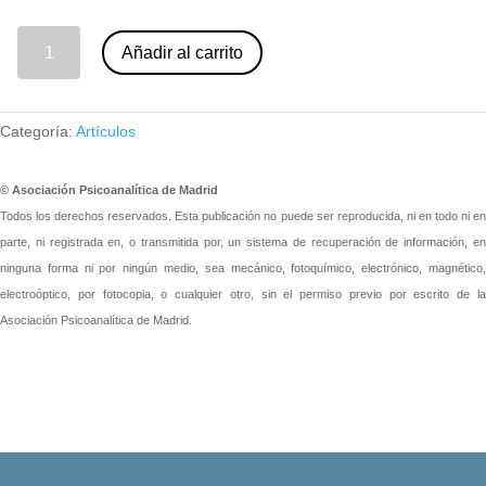
14 - Freud, Ferenczi y el orden materno. Uriel García Varela (nº 100) cantidad
Añadir al carrito
Categoría:
Artículos
© Asociación Psicoanalítica de Madrid
Todos los derechos reservados. Esta publicación no puede ser reproducida, ni en todo ni en
parte, ni registrada en, o transmitida por, un sistema de recuperación de información, en
ninguna forma ni por ningún medio, sea mecánico, fotoquímico, electrónico, magnético,
electroóptico, por fotocopia, o cualquier otro, sin el permiso previo por escrito de la
Asociación Psicoanalítica de Madrid.