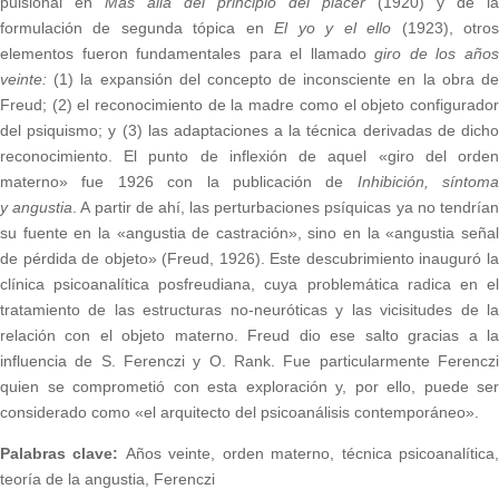
pulsional en
Más allá del principio del placer
(1920) y de la
formulación de segunda tópica en
El yo y el ello
(1923), otro
elementos fueron fundamentales para el llamado
giro de los año
veinte:
(1) la expansión del concepto de inconsciente en la obra d
Freud; (2) el reconocimiento de la madre como el objeto configurador
del psiquismo; y (3) las adaptaciones a la técnica derivadas de dicho
reconocimiento. El punto de inflexión de aquel «giro del orden
materno» fue 1926 con la publicación de
Inhibición, síntoma
y angustia
. A partir de ahí, las perturbaciones psíquicas ya no tendría
su fuente en la «angustia de castración», sino en la «angustia señal
de pérdida de objeto» (Freud, 1926). Este descubrimiento inauguró la
clínica psicoanalítica posfreudiana, cuya problemática radica en el
tratamiento de las estructuras no-neuróticas y las vicisitudes de la
relación con el objeto materno. Freud dio ese salto gracias a la
influencia de S. Ferenczi y O. Rank. Fue particularmente Ferenczi
quien se comprometió con esta exploración y, por ello, puede ser
considerado como «el arquitecto del psicoanálisis contemporáneo».
Palabras clave:
Años veinte, orden materno, técnica psicoanalítica
teoría de la angustia, Ferenczi