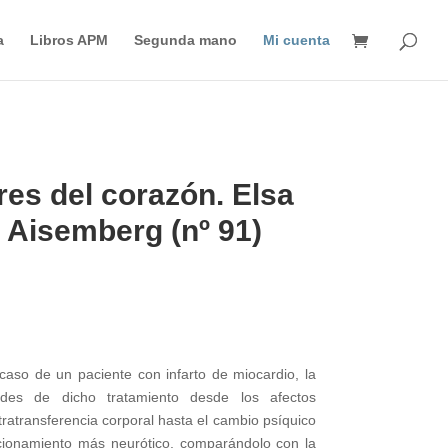
Búsqueda
de
a
Libros APM
Segunda mano
Mi cuenta
productos
res del corazón. Elsa
 Aisemberg (nº 91)
 caso de un paciente con infarto de miocardio, la
tudes de dicho tratamiento desde los afectos
ratransferencia corporal hasta el cambio psíquico
cionamiento más neurótico, comparándolo con la