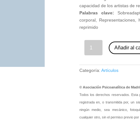
capacidad de los artistas de r
Palabras clave:
Sobreadapt
corporal, Representaciones, 
reprimido
13 - Los dolores del corazón. Elsa Rappoport de Aisemberg (nº 91) cantidad
Añadir al ca
Categoría:
Artículos
© Asociación Psicoanalítica de Madr
Todos los derechos reservados. Esta pu
registrada en, o transmitida por, un s
ningún medio, sea mecánico, fotoquím
cualquier otro, sin el permiso previo por