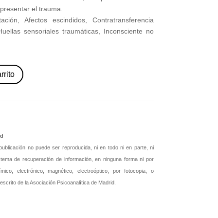
epresentar el trauma.
ación, Afectos escindidos, Contratransferencia
Huellas sensoriales traumáticas, Inconsciente no
rrito
id
blicación no puede ser reproducida, ni en todo ni en parte, ni
istema de recuperación de información, en ninguna forma ni por
ico, electrónico, magnético, electroóptico, por fotocopia, o
 escrito de la Asociación Psicoanalítica de Madrid.