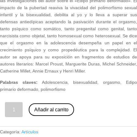
las investigaciones del autor sobre el «Edipo primario deformado». El
impacto de la pubertad reaviva la vivacidad del polimorfismo sexual
infantil y la bisexualidad, debilita al yo y lo lleva a superar sus
defensas antiedípicas aceptando la pasivación durante el orgasmo,
tanto psíquico como somático, tanto pregenital como genital, tanto
narcisista como objetal, tanto homosexual como heterosexual. Se dice
que el orgasmo en la adolescencia desempeña un papel en el
crecimiento psíquico y como propedéutica para la complejidad. El
autor se apoya para su exposición en fragmentos de estudios de
autores literarios: Marcel Proust, Marguerite Duras, Michel Schneider,
Catherine Millet, Annie Ernaux y Henri Miller.
Palabras claves:
Adolescencia, bisexualidad, orgasmo, Edip
primario deformado, polimorfismo
12 -La función del orgasmo en la adolescencia. François Richard (nº 101) cantidad
Añadir al carrito
Categoría:
Artículos