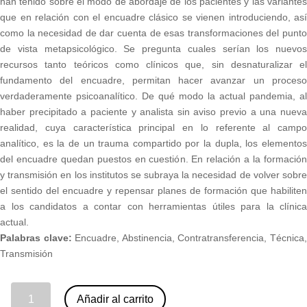
han tenido sobre el modo de abordaje de los pacientes y las variantes
que en relación con el encuadre clásico se vienen introduciendo, así
como la necesidad de dar cuenta de esas transformaciones del punto
de vista metapsicológico. Se pregunta cuales serían los nuevos
recursos tanto teóricos como clínicos que, sin desnaturalizar el
fundamento del encuadre, permitan hacer avanzar un proceso
verdaderamente psicoanalítico. De qué modo la actual pandemia, al
haber precipitado a paciente y analista sin aviso previo a una nueva
realidad, cuya característica principal en lo referente al campo
analítico, es la de un trauma compartido por la dupla, los elementos
del encuadre quedan puestos en cuestión. En relación a la formación
y transmisión en los institutos se subraya la necesidad de volver sobre
el sentido del encuadre y repensar planes de formación que habiliten
a los candidatos a contar con herramientas útiles para la clínica
actual.
Palabras clave:
Encuadre, Abstinencia, Contratransferencia, Técnica
Transmisión
11 - Encuadre/s hoy: su función analítica. María Cristina Fulco (nº 89) cantidad
Añadir al carrito