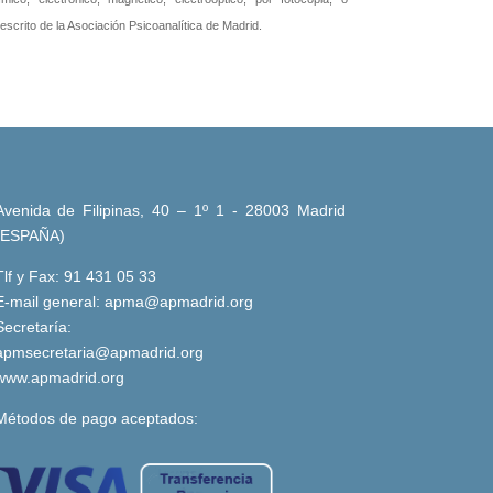
 escrito de la Asociación Psicoanalítica de Madrid.
Avenida de Filipinas, 40 – 1º 1 - 28003 Madrid
(ESPAÑA)
Tlf y Fax: 91 431 05 33
E-mail general:
apma@apmadrid.org
Secretaría:
apmsecretaria@apmadrid.org
www.apmadrid.org
Métodos de pago aceptados: