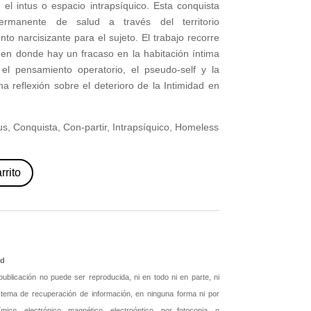
 el intus o espacio intrapsíquico. Esta conquista
permanente de salud a través del territorio
ento narcisizante para el sujeto. El trabajo recorre
s en donde hay un fracaso en la habitación íntima
el pensamiento operatorio, el pseudo-self y la
na reflexión sobre el deterioro de la Intimidad en
tus, Conquista, Con-partir, Intrapsíquico, Homeless
rrito
id
blicación no puede ser reproducida, ni en todo ni en parte, ni
istema de recuperación de información, en ninguna forma ni por
ico, electrónico, magnético, electroóptico, por fotocopia, o