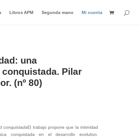
Búsqueda
de
a
Libros APM
Segunda mano
Mi cuenta
productos
idad: una
d conquistada. Pilar
r. (nº 80)
dad conquistada
El trabajo propone que la intimidad
uica conquistada en el desarrollo evolutivo.