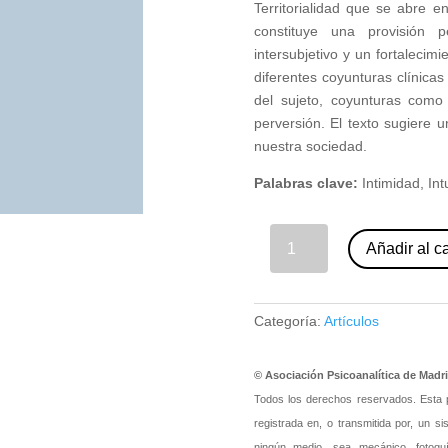
Territorialidad que se abre en
constituye una provisión 
intersubjetivo y un fortalecimi
diferentes coyunturas clínica
del sujeto, coyunturas como 
perversión. El texto sugiere u
nuestra sociedad.
Palabras clave:
Intimidad, In
10 - La intimidad: una territorialidad conquistada. Pilar Puertas Tejedor. (nº 80) cantidad
Añadir al ca
Categoría:
Artículos
© Asociación Psicoanalítica de Madr
Todos los derechos reservados. Esta pu
registrada en, o transmitida por, un s
ningún medio, sea mecánico, fotoquím