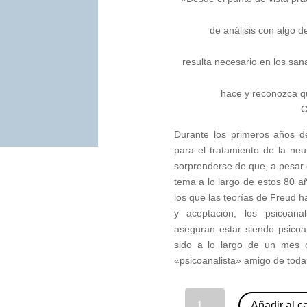
de análisis con algo d
resulta necesario en los san
hace y reconozca qu
C
Durante los primeros años d
para el tratamiento de la neu
sorprenderse de que, a pesar d
tema a lo largo de estos 80 a
los que las teorías de Freud
y aceptación, los psicoan
aseguran estar siendo psicoa
sido a lo largo de un mes 
«psicoanalista» amigo de toda l
07 - Psicoanálisis, psicoterapia. Algunas precisiones. Juan Francisco Rodríguez (1977) (nº Extraordinario) cantidad
Añadir al ca