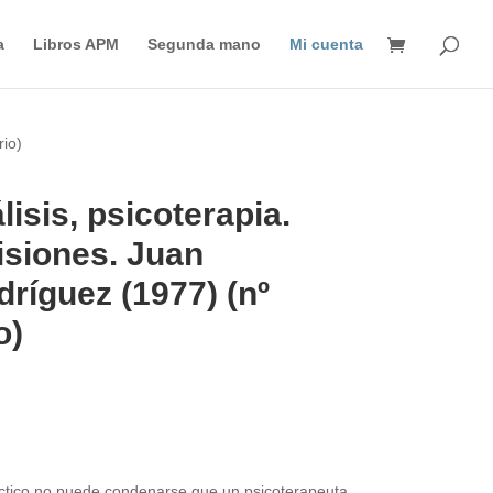
Búsqueda
de
a
Libros APM
Segunda mano
Mi cuenta
productos
rio)
isis, psicoterapia.
isiones. Juan
ríguez (1977) (nº
o)
áctico no puede condenarse que un psicoterapeuta