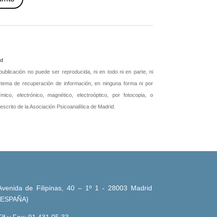
id
blicación no puede ser reproducida, ni en todo ni en parte, ni
istema de recuperación de información, en ninguna forma ni por
ico, electrónico, magnético, electroóptico, por fotocopia, o
 escrito de la Asociación Psicoanalítica de Madrid.
Avenida de Filipinas, 40 – 1º 1 - 28003 Madrid
(ESPAÑA)
Tlf y Fax: 91 431 05 33