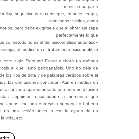
mezcle una parte
e influjo sugestivo para conseguir, en poco tiempo,
resultados visibles, como
atorios, pero debe exigírsele que al obrar así sepa
perfectamente lo que
e su método no es el del psicoanálisis auténtico»
onsejos al médico en el tratamiento psicoanalítico
e este siglo Sigmund Freud elaboró un método
rosis al que llamó psicoanálisis. Uno no deja de
e los ríos de tinta y de palabras vertidos sobre el
ños, las confusiones continúen. Aún en medios en
 han alcanzado aparentemente una enorme difusión
alistas seguimos escuchando a personas que
nalizadas con una entrevista semanal o haberlo
o en una sesión única, o con la ayuda de un
a vida, etc.
rrito