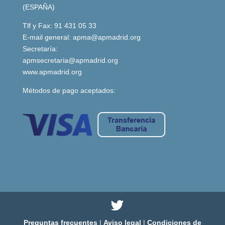
(ESPAÑA)
Tlf y Fax: 91 431 05 33
E-mail general:
apma@apmadrid.org
Secretaría:
apmsecretaria@apmadrid.org
www.apmadrid.org
Métodos de pago aceptados:
Preguntas frecuentes
|
Aviso legal
|
Condiciones de