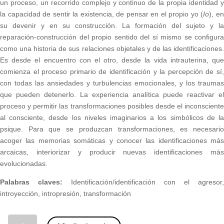
un proceso, un recorrido complejo y continuo de la propia identidad y
la capacidad de sentir la existencia, de pensar en el propio yo (
Io
), e
su devenir y en su construcción. La formación del sujeto y la
reparación-construcción del propio sentido del sí mismo se configura
como una historia de sus relaciones objetales y de las identificaciones.
Es desde el encuentro con el otro, desde la vida intrauterina, que
comienza el proceso primario de identificación y la percepción de sí,
con todas las ansiedades y turbulencias emocionales, y los traumas
que pueden detenerlo. La experiencia analítica puede reactivar el
proceso y permitir las transformaciones posibles desde el inconsciente
al consciente, desde los niveles imaginarios a los simbólicos de la
psique. Para que se produzcan transformaciones, es necesario
acoger las memorias somáticas y conocer las identificaciones más
arcaicas, interiorizar y producir nuevas identificaciones más
evolucionadas.
Palabras claves:
Identificación/identificación con el agresor,
introyección, intropresión, transformación
05 - Identificaciones-transformaciones. Construcción y reparación del self (SÉ) en análisis. Cinzia Carnevali (nº 101) cantidad