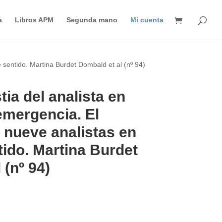
Búsqueda
de
a
Libros APM
Segunda mano
Mi cuenta
productos
 sentido. Martina Burdet Dombald et al (nº 94)
tia del analista en
emergencia. El
 nueve analistas en
ido. Martina Burdet
 (nº 94)