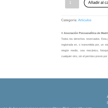
Añadir al ca
04 - La angustia del analista en situación de emergencia. El testimonio de nueve analistas en busca de sentido. Martina Burdet Dombald et al (nº 94) cantidad
Categoría:
Artículos
© Asociación Psicoanalítica de Madr
Todos los derechos reservados. Esta pu
registrada en, o transmitida por, un s
ningún medio, sea mecánico, fotoquím
cualquier otro, sin el permiso previo por