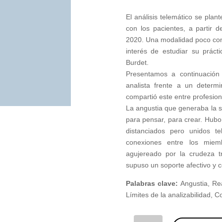
El análisis telemático se plan
con los pacientes, a partir 
2020. Una modalidad poco cono
interés de estudiar su prác
Burdet.
Presentamos a continuación 
analista frente a un determ
compartió este entre profesio
La angustia que generaba la 
para pensar, para crear. Hubo
distanciados pero unidos t
conexiones entre los miem
agujereado por la crudeza tr
supuso un soporte afectivo y 
Palabras clave:
Angustia, Rea
Límites de la analizabilidad, C