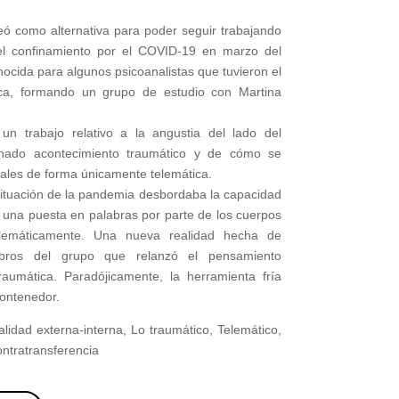
teó como alternativa para poder seguir trabajando
del confinamiento por el COVID-19 en marzo del
cida para algunos psicoanalistas que tuvieron el
tica, formando un grupo de estudio con Martina
un trabajo relativo a la angustia del lado del
inado acontecimiento traumático y de cómo se
nales de forma únicamente telemática.
situación de la pandemia desbordaba la capacidad
 una puesta en palabras por parte de los cuerpos
elemáticamente. Una nueva realidad hecha de
bros del grupo que relanzó el pensamiento
aumática. Paradójicamente, la herramienta fría
contenedor.
lidad externa-interna, Lo traumático, Telemático,
ontratransferencia