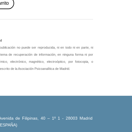
rrito
id
blicación no puede ser reproducida, ni en todo ni en parte, ni
istema de recuperación de información, en ninguna forma ni por
ico, electrónico, magnético, electroóptico, por fotocopia, o
 escrito de la Asociación Psicoanalítica de Madrid.
Avenida de Filipinas, 40 – 1º 1 - 28003 Madrid
(ESPAÑA)