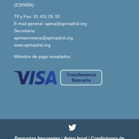
(ESPAÑA)
Tlf y Fax: 91 431 05 33
E-mail general:
apma@apmadrid.org
Secretaría:
apmsecretaria@apmadrid.org
www.apmadrid.org
Métodos de pago aceptados:
Preguntas frecuentes
|
Aviso legal
|
Condiciones de