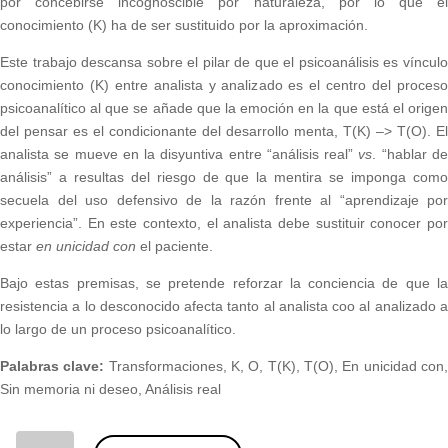
por concebirse incognoscible por naturaleza, por lo que el
conocimiento (K) ha de ser sustituido por la aproximación.
Este trabajo descansa sobre el pilar de que el psicoanálisis es vínculo
conocimiento (K) entre analista y analizado es el centro del proceso
psicoanalítico al que se añade que la emoción en la que está el origen
del pensar es el condicionante del desarrollo menta, T(K) –> T(O). El
analista se mueve en la disyuntiva entre “análisis real”
vs
. “hablar d
análisis” a resultas del riesgo de que la mentira se imponga como
secuela del uso defensivo de la razón frente al “aprendizaje por
experiencia”. En este contexto, el analista debe sustituir conocer por
estar
en unicidad con
el paciente.
Bajo estas premisas, se pretende reforzar la conciencia de que la
resistencia a lo desconocido afecta tanto al analista coo al analizado a
lo largo de un proceso psicoanalítico.
Palabras clave:
Transformaciones, K, O, T(K), T(O), En unicidad con
Sin memoria ni deseo, Análisis real
03 - En unicidad con el paciente. José María López de Maturana (nº 96) cantidad