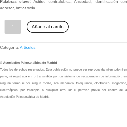
Palabras clave:
Actitud contrafóbica, Ansiedad, Identificación co
agresor, Anticatexia
02 - La actitud contrafóbica. Otto Fenichel (nº 94) cantidad
Añadir al carrito
Categoría:
Artículos
© Asociación Psicoanalítica de Madrid
Todos los derechos reservados. Esta publicación no puede ser reproducida, ni en todo ni en
parte, ni registrada en, o transmitida por, un sistema de recuperación de información, en
ninguna forma ni por ningún medio, sea mecánico, fotoquímico, electrónico, magnético,
electroóptico, por fotocopia, o cualquier otro, sin el permiso previo por escrito de la
Asociación Psicoanalítica de Madrid.