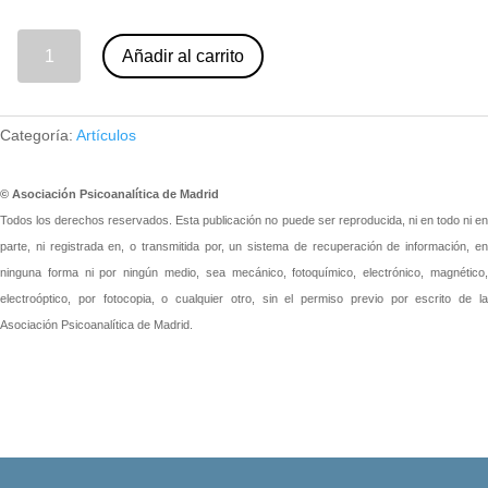
Añadir al carrito
02 - El concepto de infancia en psicoanálisis (prerrequisitos para la teoría de la clínica). Silvia Bleichmar (nº 84) cantidad
Categoría:
Artículos
© Asociación Psicoanalítica de Madrid
Todos los derechos reservados. Esta publicación no puede ser reproducida, ni en todo ni en
parte, ni registrada en, o transmitida por, un sistema de recuperación de información, en
ninguna forma ni por ningún medio, sea mecánico, fotoquímico, electrónico, magnético,
electroóptico, por fotocopia, o cualquier otro, sin el permiso previo por escrito de la
Asociación Psicoanalítica de Madrid.