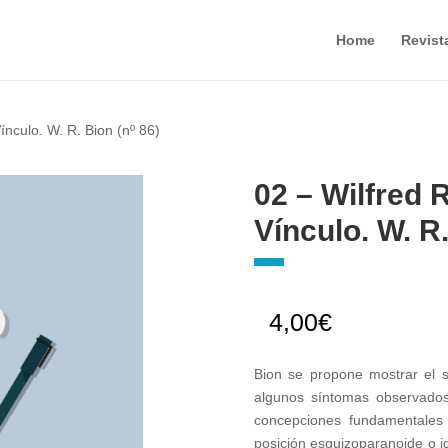
Home
Revist
ínculo. W. R. Bion (nº 86)
02 – Wilfred 
Vínculo. W. R.
4,00
€
Bion se propone mostrar el s
algunos síntomas observados
concepciones fundamentales
posición esquizoparanoide o id