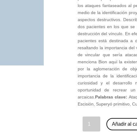
los ataques fantaseados al p
medio de la identificación pr
aspectos destructivos. Describ
dos pacientes en los que se
destrucción del vínculo. En e
pacientes está destinada a d
resaltando la importancia del
de vincular que sería atac
menciona Bion aquí la existe
por la aglomeración de obje
importancia de la identifica
curiosidad y el desarrollo
oportunidad de recrear un
arcaicas.
Palabras clave:
Ataq
Escisión, Superyó primitivo, C
02 - Wilfred R. Bion: Ataque al Vínculo. W. R. Bion (nº 86) cantidad
Añadir al ca