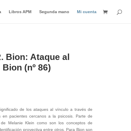
Búsqueda
de
a
Libros APM
Segunda mano
Mi cuenta
productos
R. Bion: Ataque al
 Bion (nº 86)
ignificado de los ataques al vínculo a través de
 en pacientes cercanos a la psicosis. Parte de
 de Melanie Klein como son los conceptos de
entificación proyectiva entre otros. Para Bion son