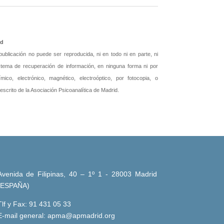
id
blicación no puede ser reproducida, ni en todo ni en parte, ni
istema de recuperación de información, en ninguna forma ni por
ico, electrónico, magnético, electroóptico, por fotocopia, o
 escrito de la Asociación Psicoanalítica de Madrid.
Avenida de Filipinas, 40 – 1º 1 - 28003 Madrid
(ESPAÑA)
Tlf y Fax: 91 431 05 33
E-mail general:
apma@apmadrid.org