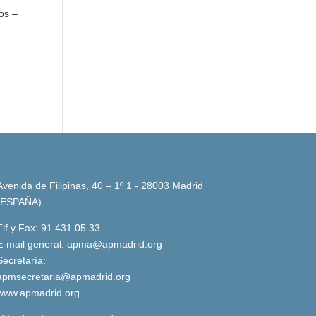
os –
Avenida de Filipinas, 40 – 1º 1 - 28003 Madrid
(ESPAÑA)
Tlf y Fax: 91 431 05 33
E-mail general:
apma@apmadrid.org
Secretaría:
apmsecretaria@apmadrid.org
www.apmadrid.org