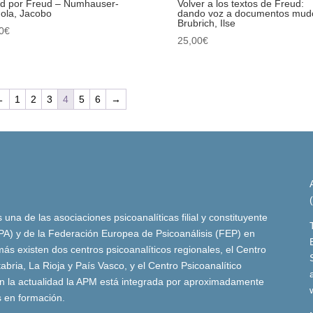
d por Freud – Numhauser-
Volver a los textos de Freud:
ola, Jacobo
dando voz a documentos mud
Brubrich, Ilse
0
€
25,00
€
←
1
2
3
4
5
6
→
una de las asociaciones psicoanalíticas filial y constituyente
(IPA) y de la Federación Europea de Psicoanálisis (FEP) en
ás existen dos centros psicoanalíticos regionales, el Centro
bria, La Rioja y País Vasco, y el Centro Psicoanalítico
n la actualidad la APM está integrada por aproximadamente
s en formación.