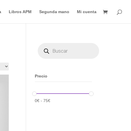
Búsqueda
de
a
Libros APM
Segunda mano
Mi cuenta
productos
Búsqueda
de
productos
Precio
0
€
-
75
€