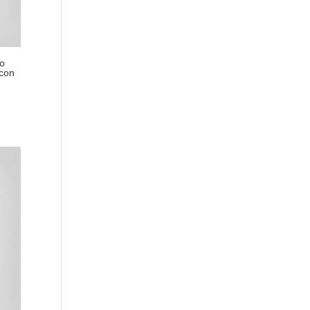
o
 con