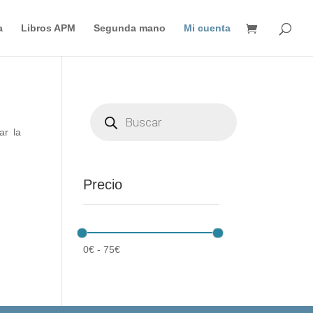
Búsqueda
de
a
Libros APM
Segunda mano
Mi cuenta
productos
Búsqueda
de
productos
ar la
Precio
0
€
-
75
€