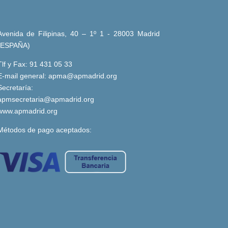
Avenida de Filipinas, 40 – 1º 1 - 28003 Madrid
(ESPAÑA)
Tlf y Fax: 91 431 05 33
E-mail general:
apma@apmadrid.org
Secretaría:
apmsecretaria@apmadrid.org
www.apmadrid.org
Métodos de pago aceptados: