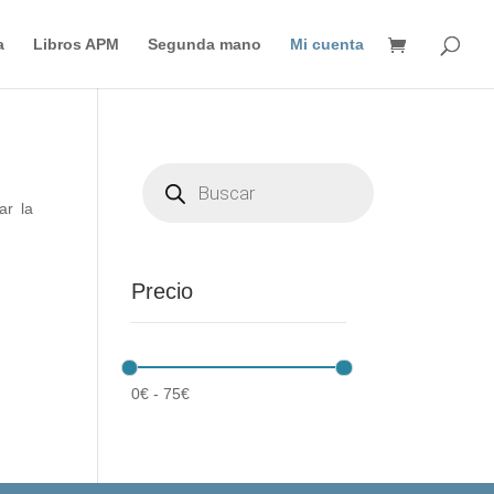
Búsqueda
de
a
Libros APM
Segunda mano
Mi cuenta
productos
Búsqueda
de
productos
ar la
Precio
0
€
-
75
€