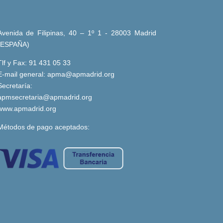
Avenida de Filipinas, 40 – 1º 1 - 28003 Madrid
(ESPAÑA)
Tlf y Fax: 91 431 05 33
E-mail general:
apma@apmadrid.org
Secretaría:
apmsecretaria@apmadrid.org
www.apmadrid.org
Métodos de pago aceptados: