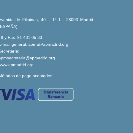
Avenida de Filipinas, 40 – 1º 1 - 28003 Madrid
(ESPAÑA)
Tlf y Fax: 91 431 05 33
E-mail general:
apma@apmadrid.org
Secretaría:
apmsecretaria@apmadrid.org
www.apmadrid.org
Métodos de pago aceptados: