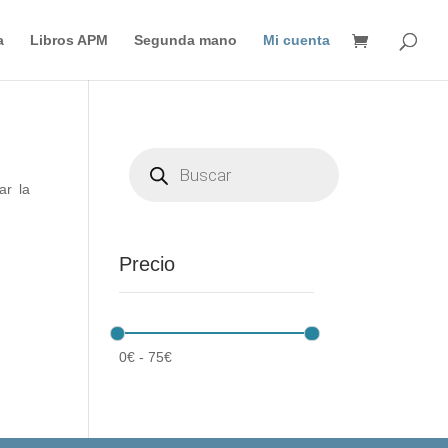
Búsqueda
de
a
Libros APM
Segunda mano
Mi cuenta
productos
Búsqueda
de
productos
ar la
Precio
0
€
-
75
€