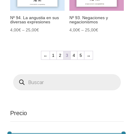
Nº 94. La angustia en sus
Nº 93. Negaciones y
diversas expresiones
negacionismos
4,00
€
–
25,00
€
4,00
€
–
25,00
€
←
1
2
3
4
5
→
Búsqueda
de
productos
Precio