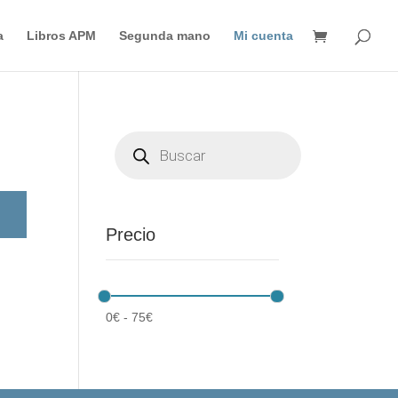
Búsqueda
de
a
Libros APM
Segunda mano
Mi cuenta
productos
Búsqueda
de
productos
Precio
0
€
-
75
€