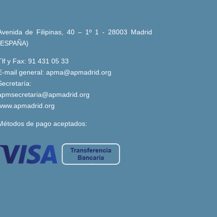
Avenida de Filipinas, 40 – 1º 1 - 28003 Madrid
(ESPAÑA)
Tlf y Fax: 91 431 05 33
E-mail general:
apma@apmadrid.org
Secretaría:
apmsecretaria@apmadrid.org
www.apmadrid.org
Métodos de pago aceptados: